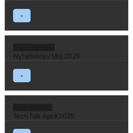
+
FINFO NYHETSBREV
Nyhetsbrev Maj 2025
+
FINFO TECH TALK
Tech Talk April 2025