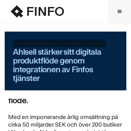
Ahlsell tar nu ett avgörande
steg mot att förbättra sitt
digitala produktflöde genom att
ansluta sig till Finfos tjänster
ARTIKELINFORMATION
BYGGHANDEL
DATABAS
Ahlsell stärker sitt digitala
ETIM och MediaCentral samt
produktflöde genom
Vilmastandarden. Anslutningen
integrationen av Finfos
sätter fokus på att effektivisera
tjänster
hanteringen av bygg- och
installationssektorns digitala
flöde.
Med en imponerande årlig omsättning på
cirka 50 miljarder SEK och över 200 butiker