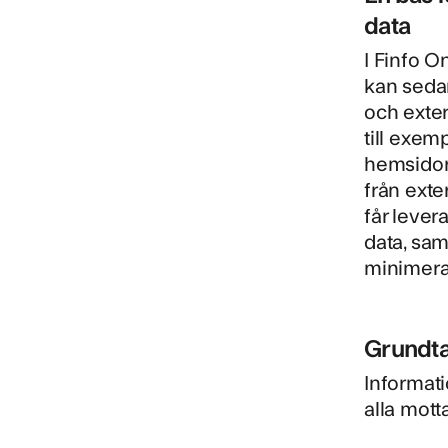
data
I Finfo O
kan seda
och exte
till exem
hemsidor
från exte
får lever
data, sa
minimera
Grundta
Informat
alla mott