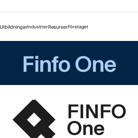
osystem för produktdata
Utbildningar
Industrier
Resurser
Företaget
 är den nya plattformen som tar produktdatahanter
å. Den är utvecklad för att göra arbetet med
formation betydligt enklare, mer effektivt och mer
Finfo One
kt, från skapande och kvalitetssäkring till distribut
dning av data. Med ett modernt och intuitivt gräns
en en tydlig överblick och full kontroll över hela
onsflödet.