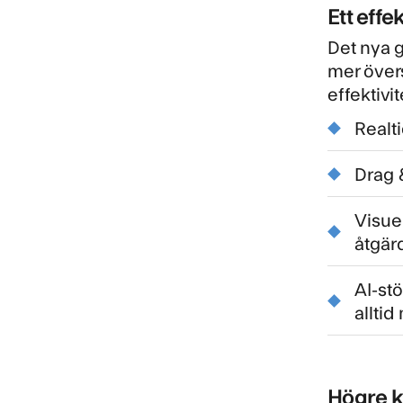
Ett effe
Det nya g
mer övers
effektivit
Realt
Drag 
Visue
åtgär
AI-stö
allti
Högre kv