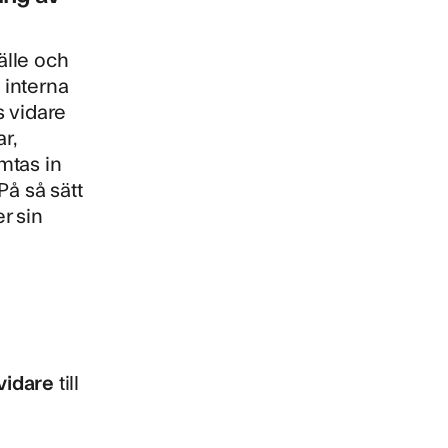
älle och
 interna
s vidare
r,
mtas in
På så sätt
r sin
 vidare
till