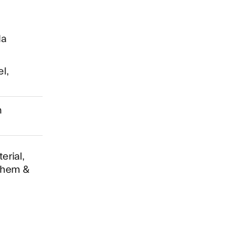
la
l,
n
erial,
, hem &