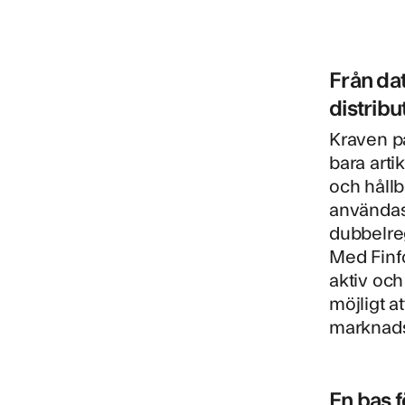
Från dat
distribu
Kraven på
bara arti
och håll
användas 
dubbelreg
Med Finfo
aktiv och
möjligt a
marknads
En bas f