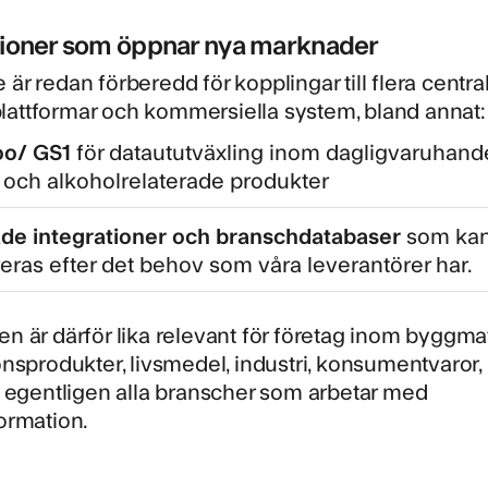
tioner som öppnar nya marknader
 är redan förberedd för kopplingar till flera centra
lattformar och kommersiella system, bland annat:
oo/ GS1
för dataututväxling inom dagligvaruhande
 och alkoholrelaterade produkter
de integrationer och branschdatabaser
som ka
reras efter det behov som våra leverantörer har.
en är därför lika relevant för företag inom byggmat
ionsprodukter, livsmedel, industri, konsumentvaror
ch egentligen alla branscher som arbetar med
formation.