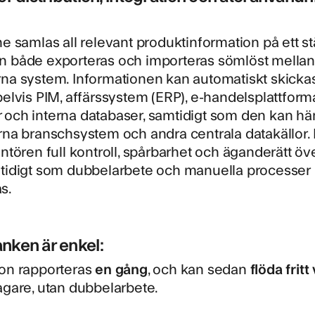
ne samlas all relevant produktinformation på ett st
n både exporteras och importeras sömlöst mellan
rna system. Informationen kan automatiskt skicka
pelvis PIM, affärssystem (ERP), e-handelsplattforma
 och interna databaser, samtidigt som den kan hä
rna branschsystem och andra centrala datakällor. 
antören full kontroll, spårbarhet och äganderätt öve
mtidigt som dubbelarbete och manuella processer
s.
nken är enkel:
ion rapporteras
en gång
, och kan sedan
flöda fritt
agare, utan dubbelarbete.