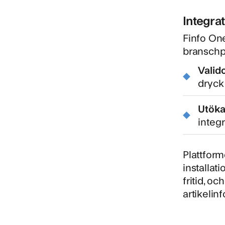
Integra
Finfo One
branschp
Valid
dryck
Utöka
integ
Plattform
installat
fritid, o
artikelin