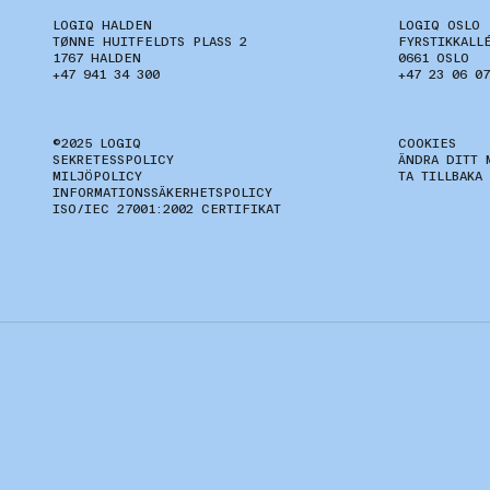
LOGIQ HALDEN
LOGIQ OSLO
TØNNE HUITFELDTS PLASS 2
FYRSTIKKALL
1767 HALDEN
0661 OSLO
+47 941 34 300
+47 23 06 07
©2025 LOGIQ
COOKIES
SEKRETESSPOLICY
ÄNDRA DITT 
MILJÖPOLICY
TA TILLBAKA
INFORMATIONSSÄKERHETSPOLICY
ISO/IEC 27001:2002 CERTIFIKAT