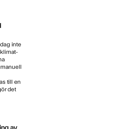
d
idag inte
 klimat-
na
n manuell
s till en
gör det
ing av