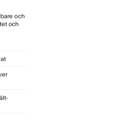
abbare och
tet och
kat
ver
ält-