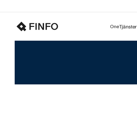
Ditt ek
One
Tjänster
Finfo One
nästa niv
artikelin
strategis
återanvän
plattform
informati