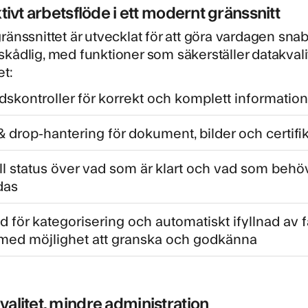
ktivt arbetsflöde i ett modernt gränssnitt
ränssnittet är utvecklat för att göra vardagen sn
kådlig, med funktioner som säkerställer datakvali
et:
idskontroller för korrekt och komplett information
& drop-hantering för dokument, bilder och certifi
ll status över vad som är klart och vad som behö
das
d för kategorisering och automatiskt ifyllnad av f
d med möjlighet att granska och godkänna
alitet, mindre administration