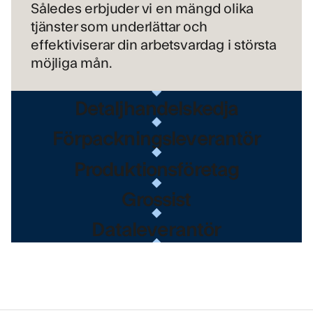
Produktionsföretag
Således erbjuder vi en mängd olika
tjänster som underlättar och
Grossist
effektiviserar din arbetsvardag i största
Dataleverantör
möjliga mån.
Detaljhandelskedja
Förpackningsleverantör
Produktionsföretag
Grossist
Dataleverantör
Detaljhandelskedja
Förpackningsleverantör