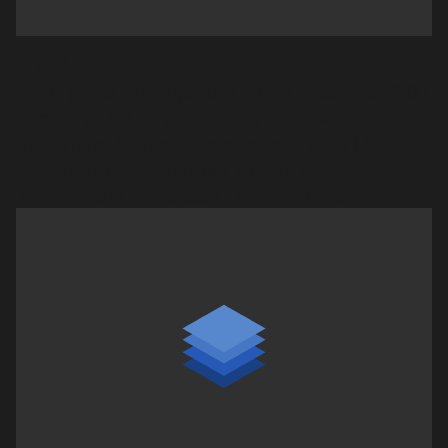
2. Valideringar
Finfo granskar varje datapunkt med över 1000
kontroller för att säkerställa kvalitet, från
numeriska format till standarder som UNSPSC
och tullkoder. Manuella kontroller
kompletterar processen och minimerar fel.