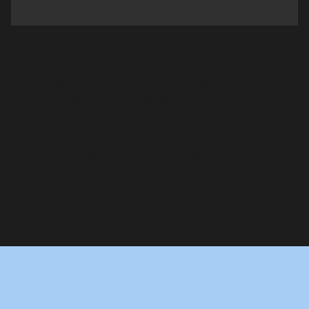
3. Informationsmottagare
Finfo levererar validerad information till
byggmaterialhandlare, entreprenörer och
andra, vilket effektiviserar
informationsöverföring och stärker deras
arbete. Detta inkluderar logistik-, produkt- och
klimatinformation för bättre beslut och
enklare administration