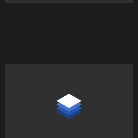
1. Informationslämnare
Finfo förenklar delning av artikeldata för
leverantörer, grossister och tillverkare.
Genom att samla artiklar, egenskaper,
klimatdata och media skapas en databas
optimerad för mottagares behov i ERP-
system, e-handel och andra applikationer.