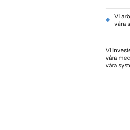
Vi ar
våra 
Vi invest
våra meda
våra syst