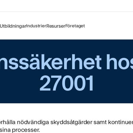
ra information på ett säkert och ansvarsfullt sätt ä
erksamhet. Som en del av Logiq omfattas vi av IS
Utbildningar
Industrier
Resurser
Företaget
2- certifieringen, den internationellt erkända sta
mationssäkerhet. Certifieringen är en garanti för att
trukturerat, långsiktigt och i enlighet med bästa pra
nssäkerhet hos
a våra kunders data, minimera risker och upprätth
liga tillit i våra tjänster.
27001
ISO/IEC 27001?
27001 är den ledande globala standarden för
ionssäkerhetshanteringssystem (ISMS). Den defini
ioner ska arbeta för att identifiera och hantera risk
rhålla nödvändiga skyddsåtgärder samt kontinuer
sina processer.