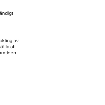
tändigt
ckling av
älla att
ramtiden.