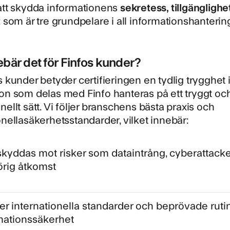
 att skydda informationens
sekretess, tillgänglighe
t
som är tre grundpelare i all informationshanterin
ebär det för Finfos kunder?
s kunder betyder certifieringen en tydlig trygghet i
on som delas med Finfo hanteras på ett tryggt oc
nellt sätt. Vi följer branschens bästa praxis och
onellasäkerhetsstandarder, vilket innebär:
skyddas mot risker som dataintrång, cyberattacker
rig åtkomst
jer internationella standarder och beprövade rutin
mationssäkerhet