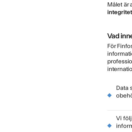
Målet är
integrite
Vad inn
För Finfo
informati
professio
internati
Data 
obehö
Vi föl
infor