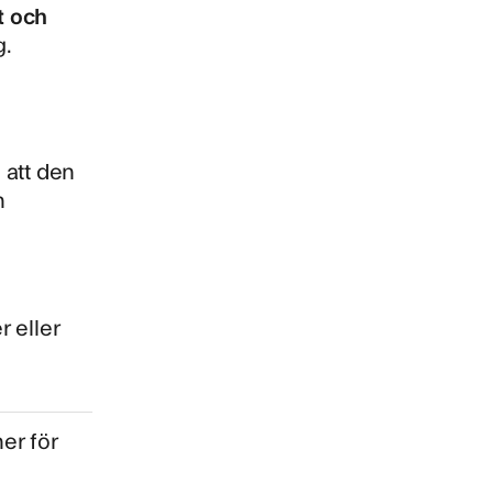
t och
g.
 att den
h
 eller
er för