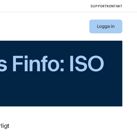
SUPPORT
KONTAKT
r kärnan i
O/IEC
Logga in
ndarden
 vi
xis för
 Finfo: ISO
ålla
erar hur
er, införa
ligt