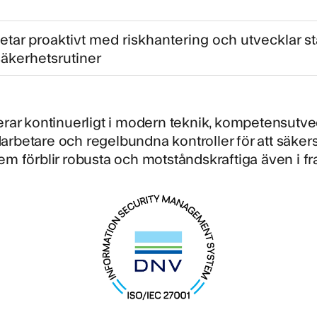
betar proaktivt med riskhantering och utvecklar s
säkerhetsrutiner
erar kontinuerligt i modern teknik, kompetensutve
rbetare och regelbundna kontroller för att säkerst
em förblir robusta och motståndskraftiga även i f