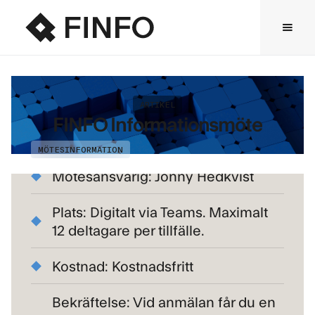
För dig som är ny kontaktperson
eller beslutsfattare och vill veta
mer om Finfo
Anmäl dig!
ARTIKEL
FINFO Informationsmöte
MÖTESINFORMATION
Mötesansvarig: Jonny Hedkvist
Plats: Digitalt via Teams. Maximalt
12 deltagare per tillfälle.
Kostnad: Kostnadsfritt
Bekräftelse: Vid anmälan får du en