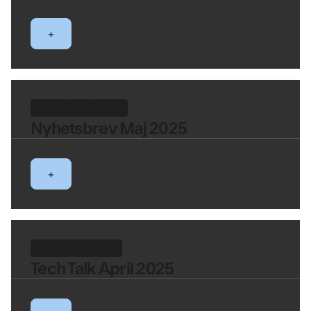
+
FINFO NYHETSBREV
Nyhetsbrev Maj 2025
+
FINFO TECH TALK
Tech Talk April 2025