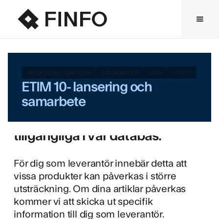
Den internationella lanseringen
av ETIM version 10 ägde rum i
december 2024. I april
introduceras den svenska
ARTIKELINFORMATION
EGENSKAPER
ETIM
FINFO
ETIM 10- lansering och
versionen i Finfo-verktyget,
samarbete
vilket innebär att uppdaterade
produktklasser nu blir
tillgängliga i vår databas.
För dig som leverantör innebär detta att
vissa produkter kan påverkas i större
utsträckning. Om dina artiklar påverkas
kommer vi att skicka ut specifik
information till dig som leverantör.