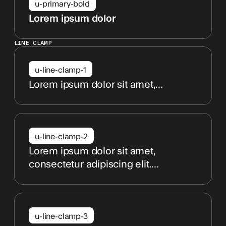
u-primary-bold
Lorem ipsum dolor
LINE CLAMP
u-line-clamp-1
Lorem ipsum dolor sit amet,
consectetur adipiscing elit.
Suspendisse varius enim in eros
elementum tristique. Duis cursus, mi
quis viverra ornare, eros dolor
u-line-clamp-2
interdum nulla, ut commodo diam
Lorem ipsum dolor sit amet,
libero vitae erat. Aenean faucibus
consectetur adipiscing elit.
nibh et justo cursus id rutrum lorem
Suspendisse varius enim in eros
imperdiet. Nunc ut sem vitae risus
elementum tristique. Duis cursus, mi
tristique posuere.
quis viverra ornare, eros dolor
interdum nulla, ut commodo diam
u-line-clamp-3