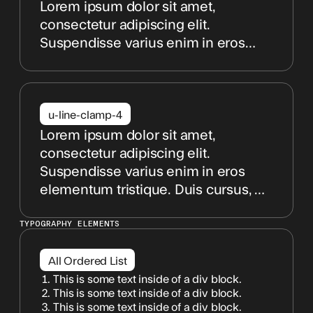
libero vitae erat. Aenean faucibus
Lorem ipsum dolor sit amet,
nibh et justo cursus id rutrum lorem
consectetur adipiscing elit.
imperdiet. Nunc ut sem vitae risus
Suspendisse varius enim in eros
tristique posuere.
elementum tristique. Duis cursus, mi
quis viverra ornare, eros dolor
interdum nulla, ut commodo diam
libero vitae erat. Aenean faucibus
u-line-clamp-4
nibh et justo cursus id rutrum lorem
Lorem ipsum dolor sit amet,
imperdiet. Nunc ut sem vitae risus
consectetur adipiscing elit.
tristique posuere.
Suspendisse varius enim in eros
elementum tristique. Duis cursus, mi
quis viverra ornare, eros dolor
interdum nulla, ut commodo diam
TYPOGRAPHY ELEMENTS
libero vitae erat. Aenean faucibus
nibh et justo cursus id rutrum lorem
All Ordered List
imperdiet. Nunc ut sem vitae risus
This is some text inside of a div block.
This is some text inside of a div block.
tristique posuere.
This is some text inside of a div block.