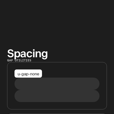
Spacing
GAP UTILITIES
u-gap-none