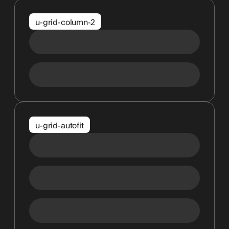
u-grid-column-2
u-grid-autofit