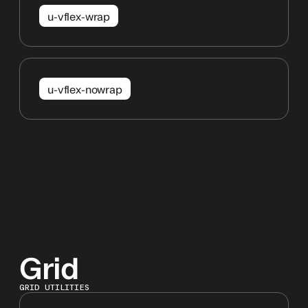
u-vflex-wrap
u-vflex-nowrap
Grid
GRID UTILITIES