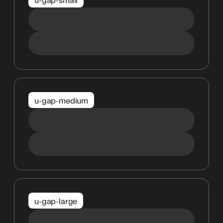
u-gap-medium
u-gap-large