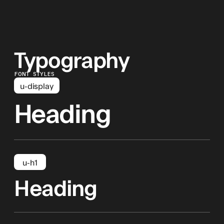
Typography
FONT STYLES
u-display
Heading
u-h1
Heading